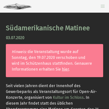
Südamerikanische Matinee
03.07.2020
Hinweis:
die Veranstaltung wurde auf
Sonntag, den 19.07.2020 verschoben und
wird im Schützenhaus stattfinden. Genauere
Informationen erhalten Sie
hier
.
Seit vielen Jahren dient der Innenhof des
Gewerbeparks als Veranstaltungsort für Open-Air-
Konzerte, organisiert von
Kultur im Schloss
. In
diesem Jahr findet statt des üblichen